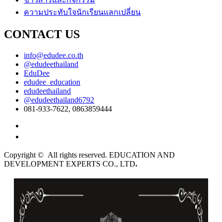
ความประทับใจนักเรียนแลกเปลี่ยน
CONTACT US
info@edudee.co.th
@edudeethailand
EduDee
edudee_education
edudeethailand
@edudeethailand6792
081-933-7622, 0863859444
English
ไทย
Copyright © All rights reserved. EDUCATION AND
DEVELOPMENT EXPERTS CO., LTD
.