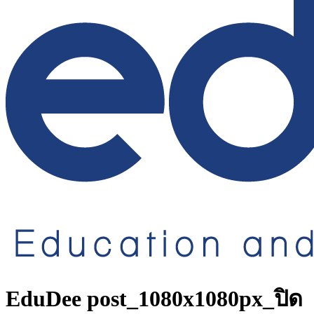
EduDee post_1080x1080px_ปิด