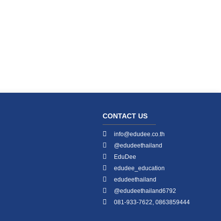
CONTACT US
info@edudee.co.th
@edudeethailand
EduDee
edudee_education
edudeethailand
@edudeethailand6792
081-933-7622, 0863859444