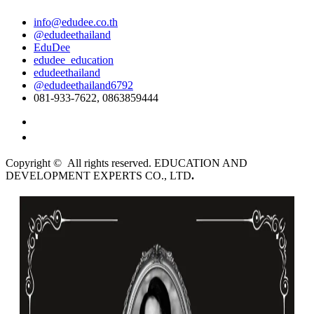
info@edudee.co.th
@edudeethailand
EduDee
edudee_education
edudeethailand
@edudeethailand6792
081-933-7622, 0863859444
English
ไทย
Copyright © All rights reserved. EDUCATION AND
DEVELOPMENT EXPERTS CO., LTD
.